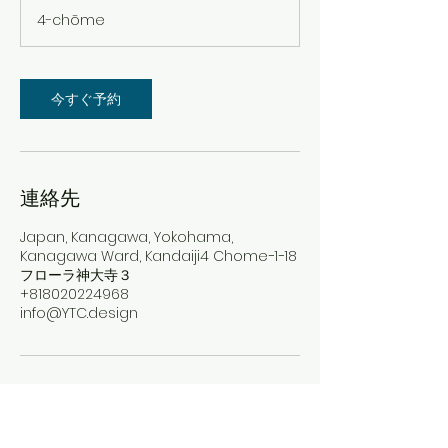
料
4-chōme
提
携
後
30000
円
～
今すぐ予約
連絡先
Japan, Kanagawa, Yokohama,
Kanagawa Ward, Kandaiji4 Chome−1−18
フローラ神大寺３
+818020224968
info@YTC.design