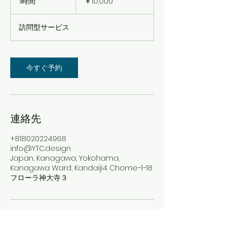
1時間
1
￥10,000
時
訪問型サービス
今すぐ予約
連絡先
+818020224968
info@YTC.design
Japan, Kanagawa, Yokohama,
Kanagawa Ward, Kandaiji4 Chome−1−18
フローラ神大寺３