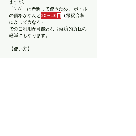
ますが、
「NIO]　は希釈して使うため、1ボトル
の価格がなんと
30～40円
（
希釈倍率
によって異なる）
でのご利用が可能となり経済的負担の
軽減にもなります。
【使い方】
①まずはボトルスプレーを用意しま
す。
②スポイト上になっているこの商品を
2回分補充してください。
（お好みによって使う量をお選びくだ
さい。）
③この小さなビンの原液を
300～400
倍
で希釈してご利用頂ければ問題ござ
いません！！
（家庭ごみのニオイ等であれば、上記