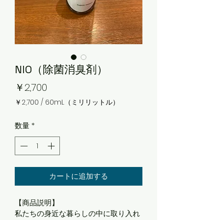
NIO（除菌消臭剤）
価
￥2,700
格
￥2,700
/
60mL（ミリリットル）
60mL
ご
数量
*
と
に
￥2,700
カートに追加する
【商品説明】
私たちの身近な暮らしの中に取り入れ